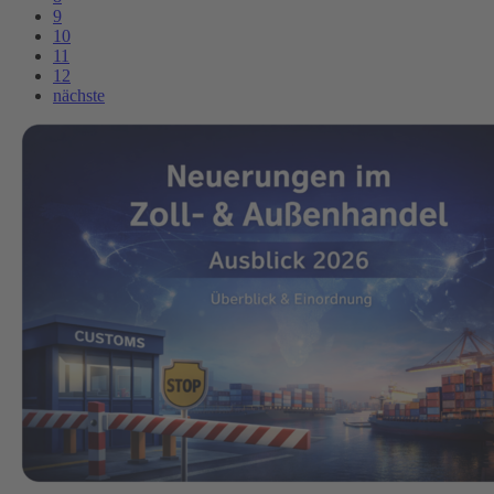
9
10
11
12
nächste