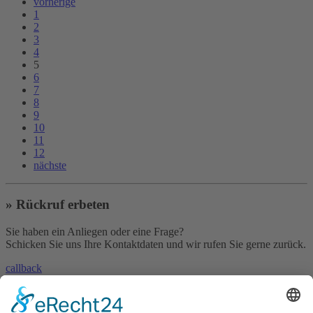
vorherige
1
2
3
4
5
6
7
8
9
10
11
12
nächste
» Rückruf erbeten
Sie haben ein Anliegen oder eine Frage?
Schicken Sie uns Ihre Kontaktdaten und wir rufen Sie gerne zurück.
callback
» Kontakt aufnehmen