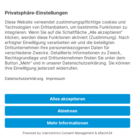
Sie haben eine Frage oder benötigen unsere Hilfe?
Nehmen Sie mit uns Kontakt auf!
contact
»
Skype
Und es geht auch per Skype!
Rufen Sie uns einfach an - natürlich weltweit zum Null-Tarif!
© 2023 – HANNL Customs Consulting
Basismenu
Kontakt
Sitemap
Impressum
Datenschutzerklärung
Allgemeine Datenschutzerklärung
chili
SCHARF