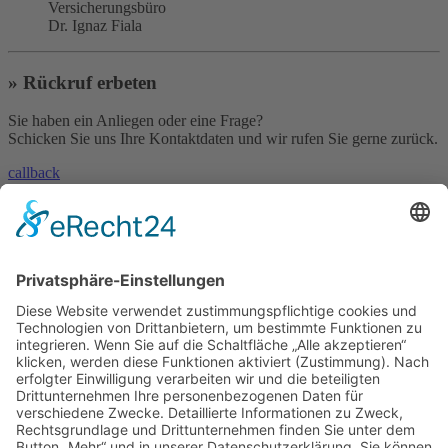
Versicherungsbüro
Dr. Ignaz Fiala
» Rückruf erbeten
Sie haben ein Anliegen oder eine Frage?
Schicken Sie uns Ihre Kontaktdaten und wir rufen Sie gerne zurück.
callback
» Kontakt aufnehmen
Sie haben eine Frage oder benötigen unsere Hilfe?
Nehmen Sie mit uns Kontakt auf!
contact
»
Skype
Und es geht auch per Skype!
Rufen Sie uns einfach an - natürlich weltweit zum Null-Tarif!
© 2023 – HANNL Customs Consulting