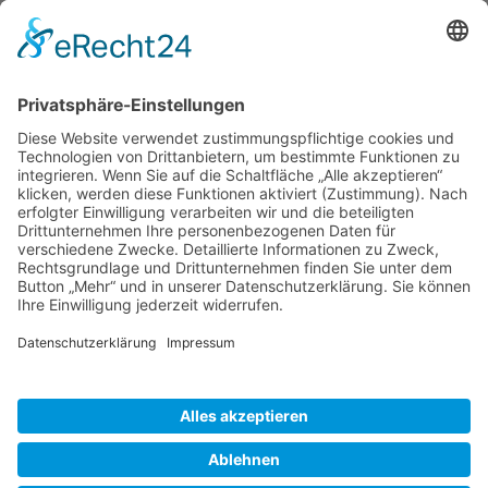
» Kontakt aufnehmen
Sie haben eine Frage oder benötigen unsere Hilfe?
Nehmen Sie mit uns Kontakt auf!
contact
»
Skype
Und es geht auch per Skype!
Rufen Sie uns einfach an - natürlich weltweit zum Null-Tarif!
© 2023 – HANNL Customs Consulting
Basismenu
Kontakt
Sitemap
Impressum
Datenschutzerklärung
Allgemeine Datenschutzerklärung
chili
SCHARF