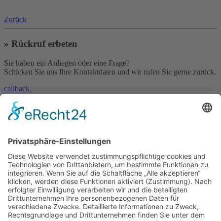
Zurück
» Rückruf erbeten
Sie haben ein Anliegen oder eine Frage?
Schicken Sie uns Ihre Kontaktdaten und wir rufen Sie gerne zurück.
callback
» Kontakt aufnehmen
Sie haben eine Frage oder benötigen unsere Hilfe?
Nehmen Sie mit uns Kontakt auf!
contact
»
Skype
Und es geht auch per Skype!
Rufen Sie uns einfach an - natürlich weltweit zum Null-Tarif!
© 2023 – HANNL Customs Consulting