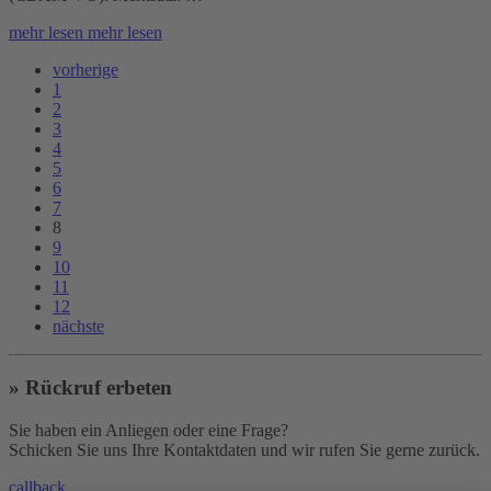
mehr lesen
mehr lesen
vorherige
1
2
3
4
5
6
7
8
9
10
11
12
nächste
» Rückruf erbeten
Sie haben ein Anliegen oder eine Frage?
Schicken Sie uns Ihre Kontaktdaten und wir rufen Sie gerne zurück.
callback