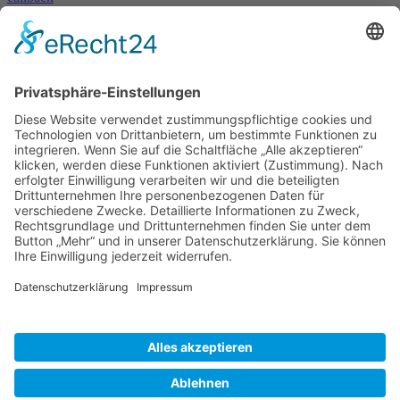
» Kontakt aufnehmen
Sie haben eine Frage oder benötigen unsere Hilfe?
Nehmen Sie mit uns Kontakt auf!
contact
»
Skype
Und es geht auch per Skype!
Rufen Sie uns einfach an - natürlich weltweit zum Null-Tarif!
© 2023 – HANNL Customs Consulting
Basismenu
Kontakt
Sitemap
Impressum
Datenschutzerklärung
Allgemeine Datenschutzerklärung
chili
SCHARF