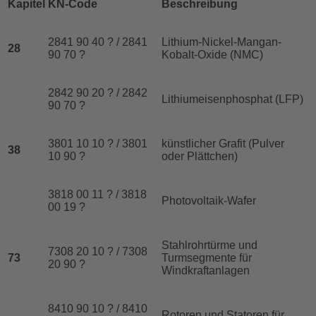
Kapitel
KN-Code
Beschreibung
2841 90 40 ? / 2841
Lithium-Nickel-Mangan-
28
90 70 ?
Kobalt-Oxide (NMC)
2842 90 20 ? / 2842
Lithiumeisenphosphat (LFP)
90 70 ?
3801 10 10 ? / 3801
künstlicher Grafit (Pulver
38
10 90 ?
oder Plättchen)
3818 00 11 ? / 3818
Photovoltaik-Wafer
00 19 ?
Stahlrohrtürme und
7308 20 10 ? / 7308
73
Turmsegmente für
20 90 ?
Windkraftanlagen
8410 90 10 ? / 8410
Rotoren und Statoren für