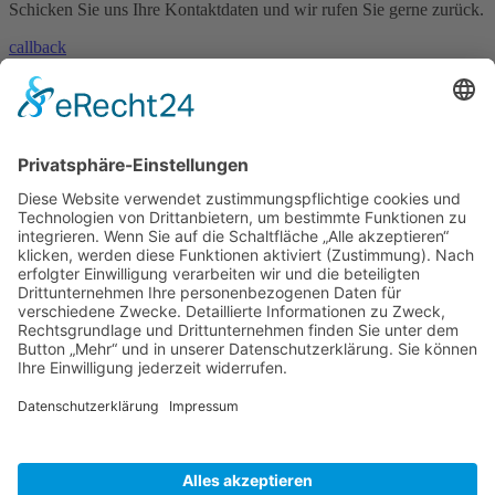
Schicken Sie uns Ihre Kontaktdaten und wir rufen Sie gerne zurück.
callback
» Kontakt aufnehmen
Sie haben eine Frage oder benötigen unsere Hilfe?
Nehmen Sie mit uns Kontakt auf!
contact
»
Skype
Und es geht auch per Skype!
Rufen Sie uns einfach an - natürlich weltweit zum Null-Tarif!
© 2023 – HANNL Customs Consulting
Basismenu
Kontakt
Sitemap
Impressum
Datenschutzerklärung