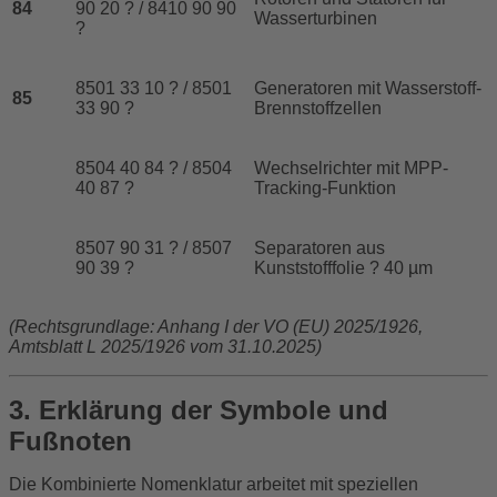
84
90 20 ? / 8410 90 90
Wasserturbinen
?
8501 33 10 ? / 8501
Generatoren mit Wasserstoff-
85
33 90 ?
Brennstoffzellen
8504 40 84 ? / 8504
Wechselrichter mit MPP-
40 87 ?
Tracking-Funktion
8507 90 31 ? / 8507
Separatoren aus
90 39 ?
Kunststofffolie ? 40 µm
(Rechtsgrundlage: Anhang I der VO (EU) 2025/1926,
Amtsblatt L 2025/1926 vom 31.10.2025)
3. Erklärung der Symbole und
Fußnoten
Die Kombinierte Nomenklatur arbeitet mit speziellen