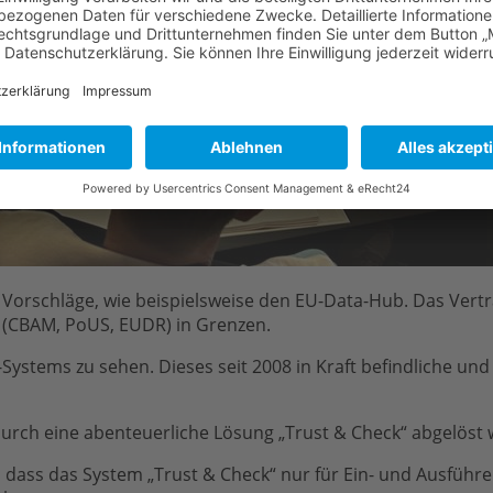
orschläge, wie beispielsweise den EU-Data-Hub. Das Vertra
(CBAM, PoUS, EUDR) in Grenzen.
-Systems zu sehen. Dieses seit 2008 in Kraft befindliche un
durch eine abenteuerliche Lösung „Trust & Check“ abgelöst
dass das System „Trust & Check“ nur für Ein- und Ausführer