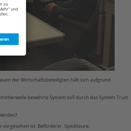
uen der Wirtschaftsbeteiligten hält sich aufgrund
d mittlerweile bewehrte System soll durch das System Trust
 werden?
 vorgesehen ist. Beförderer, Spediteure,