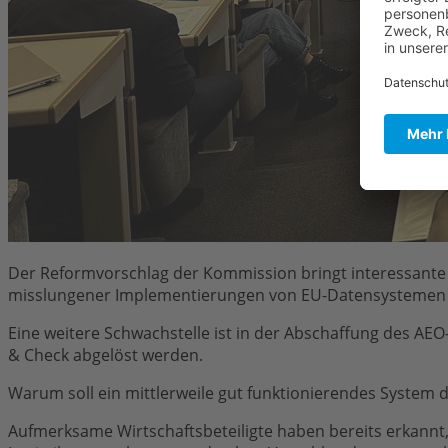
Der Reformvorschlag der Kommission bringt interessante V
misslungener Implementierungen von EU-Datensystemen 
Eine weitere Schwachstelle ist in der Abschaffung des AEO
& Check abgelöst werden.
Warum soll ein mittlerweile gut funktionierendes System 
Aufmerksame Wirtschaftsbeteiligte haben bereits erkannt, 