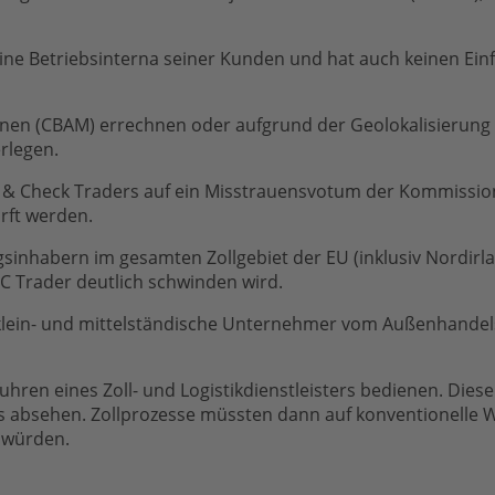
keine Betriebsinterna seiner Kunden und hat auch keinen Ein
ssionen (CBAM) errechnen oder aufgrund der Geolokalisierun
rlegen.
de & Check Traders auf ein Misstrauensvotum der Kommissio
rft werden.
ngsinhabern im gesamten Zollgebiet der EU (inklusiv Nordir
 Trader deutlich schwinden wird.
klein- und mittelständische Unternehmer vom Außenhandelsg
sfuhren eines Zoll- und Logistikdienstleisters bedienen. D
s absehen. Zollprozesse müssten dann auf konventionelle
t würden.