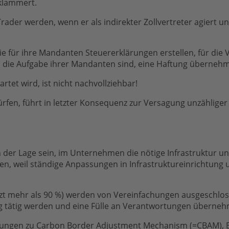
klammert.
 Trader werden, wenn er als indirekter Zollvertreter agiert 
ie für ihre Mandanten Steuererklärungen erstellen, für die 
, die Aufgabe ihrer Mandanten sind, eine Haftung überneh
rtet wird, ist nicht nachvollziehbar!
rfen, führt in letzter Konsequenz zur Versagung unzählige
 der Lage sein, im Unternehmen die nötige Infrastruktur 
enen, weil ständige Anpassungen in Infrastruktureinrichtun
t mehr als 90 %) werden von Vereinfachungen ausgeschlossen
ng tätig werden und eine Fülle an Verantwortungen überneh
ungen zu Carbon Border Adjustment Mechanism (=CBAM), En