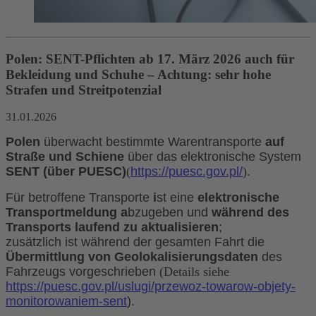
Polen: SENT-Pflichten ab 17. März 2026 auch für
Bekleidung und Schuhe – Achtung: sehr hohe
Strafen und Streitpotenzial
31.01.2026
Polen
überwacht bestimmte Warentransporte
auf
Straße und Schiene
über das elektronische System
SENT
(über
PUESC
)
(
https://puesc.gov.pl/
).
Für betroffene Transporte
i
st eine
elektronische
Transportmeldung
a
bzugeben und
während des
Transports laufend zu aktualisieren
;
zusätzlich ist während der gesamten Fahrt die
Übermittlung von Geolokalisierungsdaten
des
Fahrzeugs vorgeschrieben
(Details siehe
https://puesc.gov.pl/uslugi/przewoz-towarow-objety-
monitorowaniem-sent
).