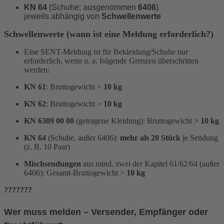
KN 64
(Schuhe; ausgenommen
6406
)
jeweils abhängig von
Schwellenwerte
Schwellenwerte (wann ist eine Meldung erforderlich?)
Eine SENT-Meldung ist für Bekleidung/Schuhe nur
erforderlich, wenn u. a. folgende Grenzen überschritten
werden:
KN 61
: Bruttogewicht >
10 kg
KN 62
: Bruttogewicht >
10 kg
KN 6309 00 00
(getragene Kleidung): Bruttogewicht >
10 kg
KN 64
(Schuhe, außer 6406):
mehr als 20 Stück
je Sendung
(z. B. 10 Paar)
Mischsendungen
aus mind. zwei der Kapitel 61/62/64 (außer
6406): Gesamt-Bruttogewicht >
10 kg
???????
Wer muss melden – Versender, Empfänger oder