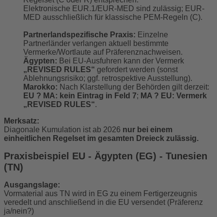
Elektronische EUR.1/EUR-MED sind zulässig; EUR-
MED ausschließlich für klassische PEM-Regeln (C).
Partnerlandspezifische Praxis:
Einzelne
Partnerländer verlangen aktuell bestimmte
Vermerke/Wortlaute auf Präferenznachweisen.
Ägypten:
Bei EU-Ausfuhren kann der Vermerk
„REVISED RULES“
gefordert werden (sonst
Ablehnungsrisiko; ggf. retrospektive Ausstellung).
Marokko:
Nach Klarstellung der Behörden gilt derzeit:
EU ? MA: kein Eintrag in Feld 7
;
MA ? EU: Vermerk
„REVISED RULES“
.
Merksatz:
Diagonale Kumulation ist ab 2026
nur bei einem
einheitlichen Regelset im gesamten Dreieck zulässig.
Praxisbeispiel EU - Ägypten (EG) - Tunesien
(TN)
Ausgangslage:
Vormaterial aus TN wird in EG zu einem Fertigerzeugnis
veredelt und anschließend in die EU versendet (Präferenz
ja/nein?)