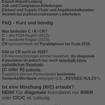
Export-/Import-Leitung
Zoll- und Compliance Abteilungen
Einkauf und Supply Chain und Angebotskalkulation
Vertrieb bei präferenzrelevanten Lieferketten
FAQ - Kurz und bündig
Was bedeuten C / R / CR?
C
= alte PEM-Regeln (2012).
R
= revidierte Regeln (2023).
CR
kennzeichnete die
Parallelphase bis Ende 2025
.
Gibt es CR auch ab 2026?
CR-Kennzeichnungen können bestehen,
die diagonale
Kumulation ist jedoch nur noch i
nnerhalb eines
einheitlichen Regelsets
(C oder R)
zulässig
.
Zusätzlich können Partnerländer
bestimmte
Vermerke/Wortlaute
verlangen (z.B.
„REVISED RULES“
).
Ist eine Mischung (R/C) erlaubt?
NEIN!
Für
diagonale
Kumulation nur
R/R/R
oder
C/C/C
ist zulässig.