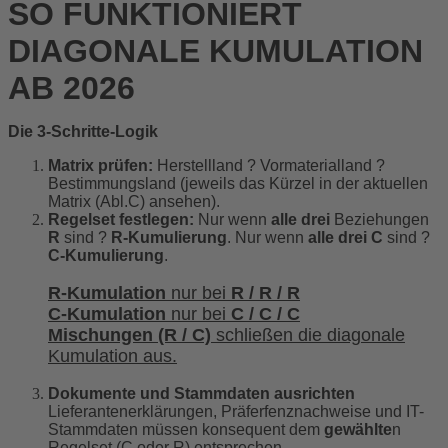
SO FUNKTIONIERT
DIAGONALE KUMULATION
AB 2026
Die 3-Schritte-Logik
Matrix prüfen:
Herstellland ­­? Vormaterialland ?
Bestimmungsland (jeweils das Kürzel in der aktuellen
Matrix (Abl.C) ansehen).
Regelset festlegen:
Nur wenn
alle drei
Beziehungen
R
sind ?
R-Kumulierung
. Nur wenn
alle drei
C
sind ?
C-Kumulierung
.
R-Kumulation
nur bei
R / R / R
C-Kumulation
nur bei
C / C / C
Mischungen (R / C)
schließen die diagonale
Kumulation aus.
Dokumente und Stammdaten ausrichten
Lieferantenerklärungen, Präferfenznachweise und IT-
Stammdaten müssen konsequent dem
gewählte
n
Regelset (C oder R) entsprechen.