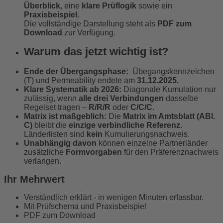
Überblick
, eine
klare Prüflogik
sowie ein
Praxisbeispiel
.
Die vollständige Darstellung steht als
PDF zum
Download
zur Verfügung.
Warum das jetzt wichtig ist?
Ende der Übergangsphase:
Übegangskennzeichen
(T) und Permeability endete am
31.12.2025.
Klare Systematik ab 2026:
Diagonale Kumulation nur
zulässig, wenn
alle drei Verbindungen
dasselbe
Regelset tragen –
R/R/R
oder
C/C/C
.
Matrix ist maßgeblich:
Die
Matrix im Amtsblatt (ABl.
C)
bleibt die
einzige verbindliche Referenz
.
Länderlisten sind
kein
Kumulierungsnachweis.
Unabhängig davon
können einzelne Partnerländer
zusätzliche
Formvorgaben
für den Präferenznachweis
verlangen.
Ihr Mehrwert
Verständlich erklärt - in wenigen Minuten erfassbar.
Mit Prüfschema und Praxisbeispiel
PDF zum Download