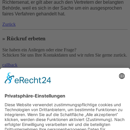
Richtersenat, er gilt aber auch den Vertretern der belangten
Behörde, weil es sich in der Sache um ein ausgesprochen
faires Verfahren gehandelt hat.
Zurück
» Rückruf erbeten
Sie haben ein Anliegen oder eine Frage?
Schicken Sie uns Ihre Kontaktdaten und wir rufen Sie gerne zurück.
callback
» Kontakt aufnehmen
Sie haben eine Frage oder benötigen unsere Hilfe?
Nehmen Sie mit uns Kontakt auf!
contact
»
Skype
Und es geht auch per Skype!