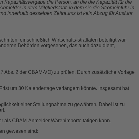
n Kapazitätsvergabe die Person, an die die Kapazität für die
nmelder in dem Mitgliedstaat, in dem sie die Stromeinfuhr in
d innerhalb desselben Zeitraums ist kein Abzug für Ausfuhr
ten, einschließlich Wirtschafts-straftaten beteiligt war,
nd anderen Behörden vorgesehen, das auch dazu dient,
17 Abs. 2 der CBAM-VO) zu prüfen. Durch zusätzliche Vorlage
 Frist um 30 Kalendertage verlängern könnte. Insgesamt hat
öglichkeit einer Stellungnahme zu gewähren. Dabei ist zu
rf.
eller als CBAM-Anmelder Warenimporte tätigen kann.
onen gewesen sind: