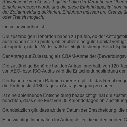
Abweichend von Absatz 1 gilt im Falle der Vergabe der Übertra
Einfuhr vergeben wurde und die diese Einfuhrkapazität nomini
der Zollanmeldung deklariert. Einfuhren müssen pro Grenze ü
oder Transit möglich.
für sie anwendbar ist.
Die zuständigen Behörden haben zu prüfen, ob der Antragstelle
auch haben sie zu prüfen, ob er über eine gute Bonität verfü
abzuprüfen, ob der Wirtschaftsbeteiligte bisherige Berichtspflich
Der Antrag auf Zulassung als CBAM-Anmelder (Bewerbungsverf
Die zuständige Behörde hat den Antrag innerhalb von 120 Ta
von AEO- bzw. ISO-Audits wird die Entscheidungsfindung der 
Der Behörde wird im Rahmen ihrer Prüfpflicht das Recht einge
die Prüfungsfrist 180 Tage ab Antragseingang zu enden.
Ist eine ablehnende Entscheidung beabsichtigt, hat die zustä
beachten, dass eine Frist von 30 Kalendertagen ab Zustellung d
Grundsätzlich gilt, dass ab dem Datum der Entscheidung, di
Eine wichtige Information für Antragsteller, die in den beiden