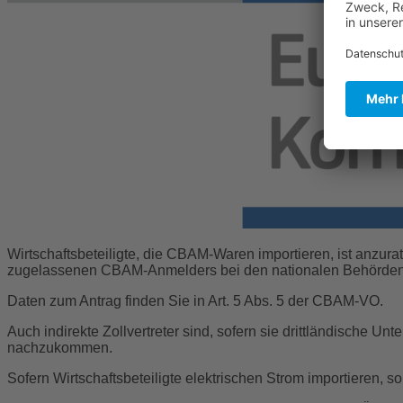
Wirtschaftsbeteiligte, die CBAM-Waren importieren, ist anzur
zugelassenen CBAM-Anmelders bei den nationalen Behörden (in
Daten zum Antrag finden Sie in Art. 5 Abs. 5 der CBAM-VO.
Auch indirekte Zollvertreter sind, sofern sie drittländische U
nachzukommen.
Sofern Wirtschaftsbeteiligte elektrischen Strom importieren, so