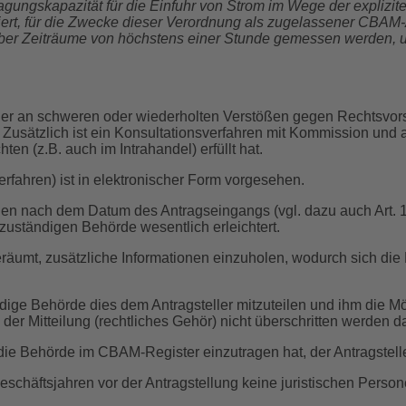
gungskapazität für die Einfuhr von Strom im Wege der explizite
ert, für die Zwecke dieser Verordnung als zugelassener CBAM-A
ber Zeiträume von höchstens einer Stunde gemessen werden, un
r an schweren oder wiederholten Verstößen gegen Rechtsvorschrif
gt. Zusätzlich ist ein Konsultationsverfahren mit Kommission u
ten (z.B. auch im Intrahandel) erfüllt hat.
ahren) ist in elektronischer Form vorgesehen.
gen nach dem Datum des Antragseingangs (vgl. dazu auch Art. 
zuständigen Behörde wesentlich erleichtert.
räumt, zusätzliche Informationen einzuholen, wodurch sich die
ndige Behörde dies dem Antragsteller mitzuteilen und ihm die M
er Mitteilung (rechtliches Gehör) nicht überschritten werden da
e die Behörde im CBAM-Register einzutragen hat, der Antragst
 Geschäftsjahren vor der Antragstellung keine juristischen Pers