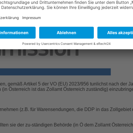
aten, gemäß Artikel 5 der VO (EU) 2023/956 tunlichst nach der
 Österreich ist das Zollamt Österreich zuständig) einzubring
nternehmen (z.B. für Warensendungen, die DDP in das Zollgebiet 
llten sie der zu-ständigen Behörde (in Ö dem Zollamt Österreich) 