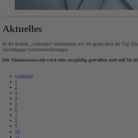
Aktuelles
In der Rubrik „Aktuelles“ informieren wir Sie gerne über die Top-
einschlägige Gesetzesänderungen.
Die Themenauswahl wird sehr sorgfältig getroffen und soll Sie
vorherige
1
2
3
4
5
6
7
8
9
10
11