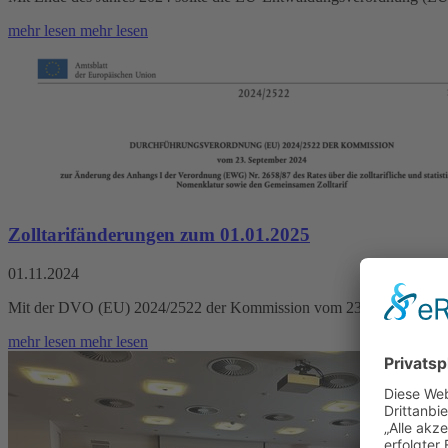
mehr lesen
mehr lesen
Zolltarifänderungen zum 01.01.2025
01.11.2024
Mit der DVO (EU) 2024/2522 der Kommission vom 23.09.2024 musste
mehr lesen
mehr lesen