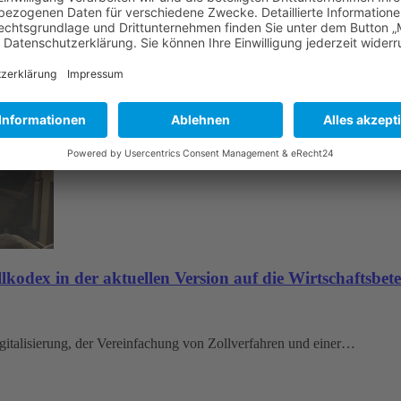
odex in der aktuellen Version auf die Wirtschaftsbete
gitalisierung, der Vereinfachung von Zollverfahren und einer…