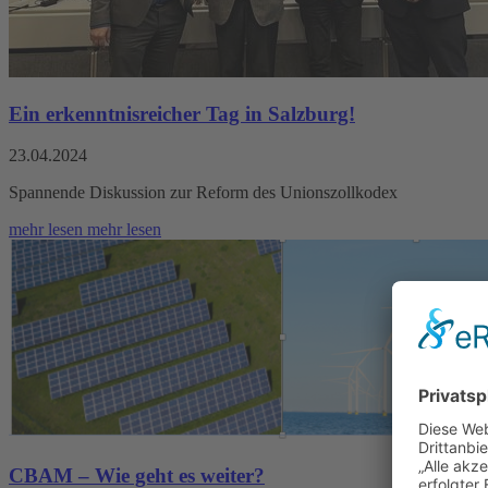
Ein erkenntnisreicher Tag in Salzburg!
23.04.2024
Spannende Diskussion zur Reform des Unionszollkodex
mehr lesen
mehr lesen
CBAM – Wie geht es weiter?