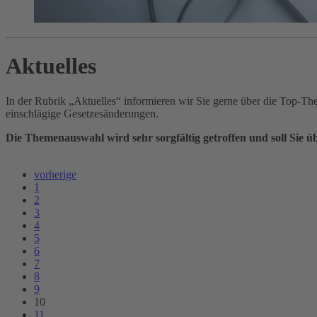
Aktuelles
In der Rubrik „Aktuelles“ informieren wir Sie gerne über die Top-
einschlägige Gesetzesänderungen.
Die Themenauswahl wird sehr sorgfältig getroffen und soll Sie
vorherige
1
2
3
4
5
6
7
8
9
10
11