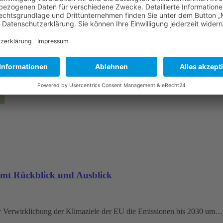
 vom 17. August 2023 Abweichend von den Absätzen 1 und 2 darf der
mt Rückblick und Ausblick
ur Verwirklichung der Klimaziele der EU die Emissionen bis 2030 um…