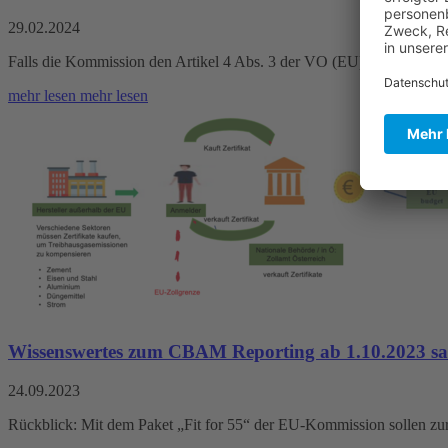
29.02.2024
Falls die Kommission den Artikel 4 Abs. 3 der VO (EU) 2023/1773
mehr lesen
mehr lesen
Wissenswertes zum CBAM Reporting ab 1.10.2023 sa
24.09.2023
Rückblick: Mit dem Paket „Fit for 55“ der EU-Kommission sollen z